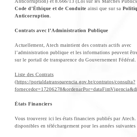
Anticorruption) et 8.666/13 (Loi sur les Marchés Publics
Code d’Éthique et de Conduite
ainsi que sur sa
Politi
Anticorruption
.
Contrats avec l’Administration Publique
Actuellement, Atech maintient des contrats actifs avec
l’administration publique et les informations peuvent êtr
sur le portail de transparence du Gouvernement Fédéral.
Liste des Contrats
(https://portaldatransparencia.gov.br/contratos/consulta?
fornecedor=17206278&ordenarPor=dataFimVigencia&di
États Financiers
Vous trouverez ici les états financiers publiés par Atech. 
disponibles en téléchargement pour les années suivantes 